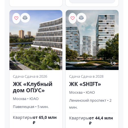
1/
6
1/
6
Сдача
Сдача в 2026
Сдача
Сдача в 2028
ЖК «Клубный
ЖК «SHIFT»
дом ОПУС»
Москва
•
ЮАО
Москва
•
ЮАО
Ленинский проспект
•
2
Павелецкая
•
5
мин.
мин.
Квартиры
от 65,0 млн
Квартиры
от 44,4 млн
₽
₽