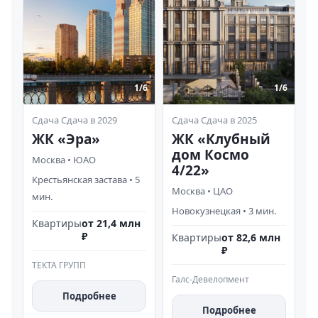
1/
6
1/
6
Сдача
Сдача в 2029
Сдача
Сдача в 2025
ЖК «Эра»
ЖК «Клубный
дом Космо
Москва
•
ЮАО
4/22»
Крестьянская застава
•
5
Москва
•
ЦАО
мин.
Новокузнецкая
•
3
мин.
Квартиры
от 21,4 млн
₽
Квартиры
от 82,6 млн
₽
ТЕКТА ГРУПП
Галс-Девелопмент
Подробнее
Подробнее