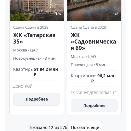
1/
6
1/
6
Сдача
Сдача в 2028
Сдача
Сдача в 2028
ЖК «Татарская
ЖК
35»
«Садовническа
я 69»
Москва
•
ЦАО
Москва
•
ЦАО
Новокузнецкая
•
3
мин.
Павелецкая
•
5
мин.
Квартиры
от 84,2 млн
₽
Квартиры
от 96,2 млн
₽
ДОНСТРОЙ
ГК БАЛЧУГ ДЕВЕЛОПМЕНТ
Подробнее
Подробнее
Показано
12
из
576
Показать еще