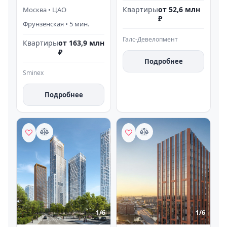
Квартиры
от 52,6 млн
Москва
•
ЦАО
₽
Фрунзенская
•
5
мин.
Галс-Девелопмент
Квартиры
от 163,9 млн
₽
Подробнее
Sminex
Подробнее
1/
6
1/
6