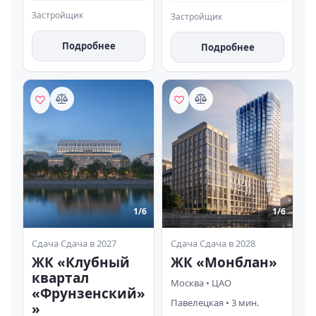
Застройщик
Застройщик
Подробнее
Подробнее
1/
6
1/
6
Сдача
Сдача в 2027
Сдача
Сдача в 2028
ЖК «Клубный
ЖК «Монблан»
квартал
Москва
•
ЦАО
«Фрунзенский»
Павелецкая
•
3
мин.
»