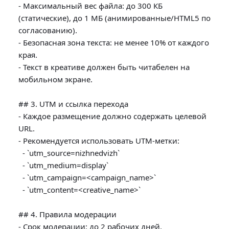
- Максимальный вес файла: до 300 КБ 
(статические), до 1 МБ (анимированные/HTML5 по 
согласованию).

- Безопасная зона текста: не менее 10% от каждого 
края.

- Текст в креативе должен быть читабелен на 
мобильном экране.

## 3. UTM и ссылка перехода

- Каждое размещение должно содержать целевой 
URL.

- Рекомендуется использовать UTM-метки:

  - `utm_source=nizhnedvizh`

  - `utm_medium=display`

  - `utm_campaign=<campaign_name>`

  - `utm_content=<creative_name>`

## 4. Правила модерации

- Срок модерации: до 2 рабочих дней.
