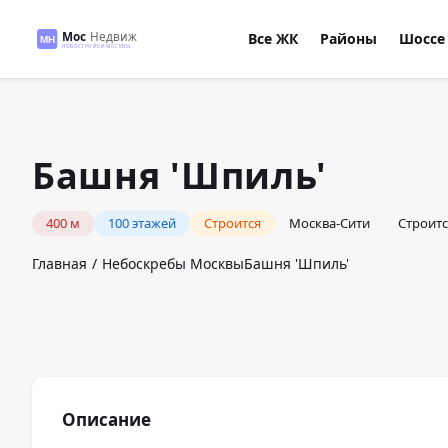
Все ЖК
Районы
Шоссе
Башня 'Шпиль'
400
м
100
этажей
Строится
Москва-Сити
Строитс
Главная
Небоскребы Москвы
Башня 'Шпиль'
Описание