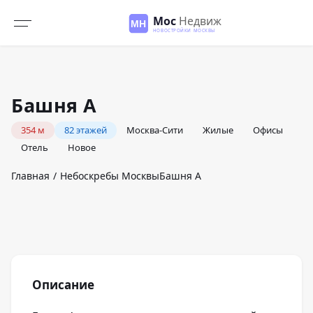
Башня А
354
м
82
этажей
Москва-Сити
Жилые
Офисы
Отель
Новое
Главная
Небоскребы Москвы
Башня А
Описание